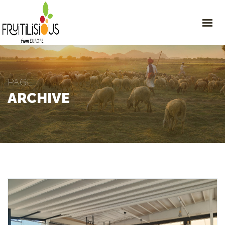
MAISON
EUROPE : SÉCURITÉ ET QUALITÉ
NOS PRODUITS
À PROPOS
NOUVELLES
PAGE
COMMUNICATION
ARCHIVE
GET IN TOUCH
2e km Giannitsa–Edessa, Giannitsa, Grèce, 58100
+30 697 722 6421
info@fruitilisious.eu