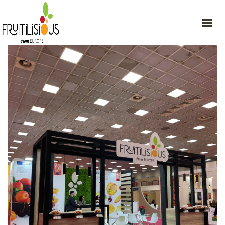
MAISON
EUROPE : SÉCURITÉ ET QUALITÉ
NOS PRODUITS
À PROPOS
NOUVELLES
COMMUNICATION
GET IN TOUCH
2e km Giannitsa–Edessa, Giannitsa, Grèce, 58100
+30 697 722 6421
info@fruitilisious.eu